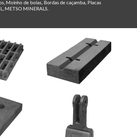
os, Moinho de bolas, Bordas de caçamba, Placas
RTIL, METSO MINERALS.