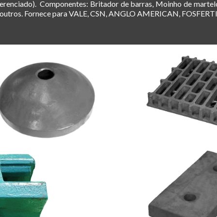
iferenciado). Componentes: Britador de barras, Moinho de martel
ntre outros. Fornece para VALE, CSN, ANGLO AMERICAN, FOSFE