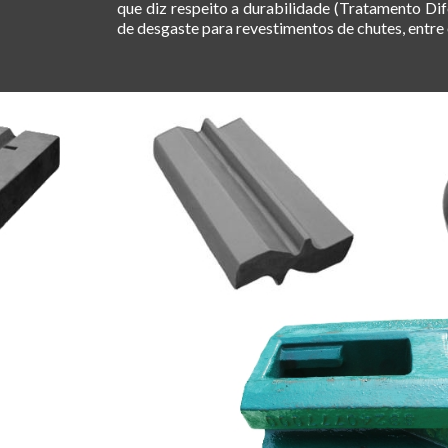
que diz respeito a durabilidade (Tratamento D
de desgaste para revestimentos de chutes, e